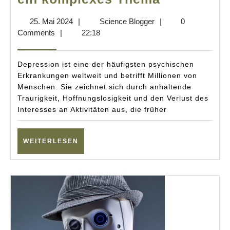
Eine
25.
Science
25. Mai 2024
|
Science Blogger
|
0
umfassen
Mai
Blogger
Comments
|
22:18
Einführun
2024
in
Depression ist eine der häufigsten psychischen
ein
Erkrankungen weltweit und betrifft Millionen von
Menschen. Sie zeichnet sich durch anhaltende
komplexe
Traurigkeit, Hoffnungslosigkeit und den Verlust des
Thema
Interesses an Aktivitäten aus, die früher
WEITERLESEN
WEITERLESEN