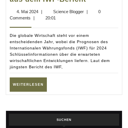
–
4.
Science
4. Mai 2024
|
Science Blogger
|
0
Ein
Mai
Blogger
Comments
|
20:01
Jahr
2024
der
Die globale Wirtschaft steht vor einem
wirtschaftl
entscheidenden Jahr, wobei die Prognosen des
Internationalen Währungsfonds (IWF) für 2024
Weichenste
Schlüsselinformationen über die erwarteten
Einsichten
wirtschaftlichen Entwicklungen liefern. Laut dem
aus
jüngsten Bericht des IWF,
dem
IWF-
WEITERLESEN
WEITERLESEN
Bericht
SUCHEN