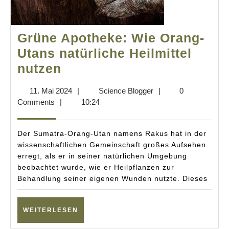
Grüne Apotheke: Wie Orang-
Utans natürliche Heilmittel
Grüne
nutzen
Apotheke:
11.
Science
11. Mai 2024
|
Science Blogger
|
0
Wie
Mai
Blogger
Comments
|
10:24
Orang-
2024
Utans
Der Sumatra-Orang-Utan namens Rakus hat in der
natürliche
wissenschaftlichen Gemeinschaft großes Aufsehen
erregt, als er in seiner natürlichen Umgebung
Heilmittel
beobachtet wurde, wie er Heilpflanzen zur
nutzen
Behandlung seiner eigenen Wunden nutzte. Dieses
WEITERLESEN
WEITERLESEN