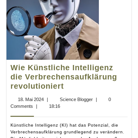
Wie Künstliche Intelligenz
die Verbrechensaufklärung
Wie
revolutioniert
Künstliche
18.
Science
18. Mai 2024
|
Science Blogger
|
0
Intelligenz
Mai
Blogger
Comments
|
18:16
die
2024
Verbrechensaufkl
Künstliche Intelligenz (KI) hat das Potenzial, die
revolutioniert
Verbrechensaufklärung grundlegend zu verändern.