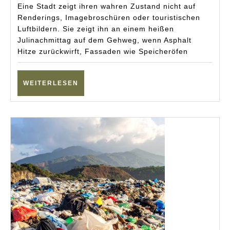
Rege
Eine Stadt zeigt ihren wahren Zustand nicht auf
Eur
Renderings, Imagebroschüren oder touristischen
Luftbildern. Sie zeigt ihn an einem heißen
Städ
Julinachmittag auf dem Gehweg, wenn Asphalt
im
Hitze zurückwirft, Fassaden wie Speicheröfen
grü
Stre
WEITERLESEN
WEITERLESEN