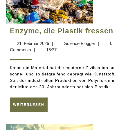
Enz
Enzyme, die Plastik fressen
die
21.
Science
21. Februar 2026
|
Science Blogger
|
0
Plas
Februar
Blogger
Comments
|
16:37
fres
2026
Kaum ein Material hat die moderne Zivilisation so
schnell und so tiefgreifend geprägt wie Kunststoff.
Seit der industriellen Produktion von Polymeren in
der Mitte des 20. Jahrhunderts hat sich Plastik
WEITERLESEN
WEITERLESEN