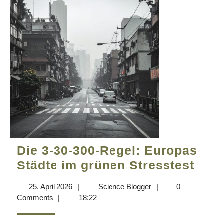
Die 3-30-300-Regel: Europas
Die
Städte im grünen Stresstest
3-
25.
Science
25. April 2026
|
Science Blogger
|
0
30-
April
Blogger
Comments
|
18:22
300-
2026