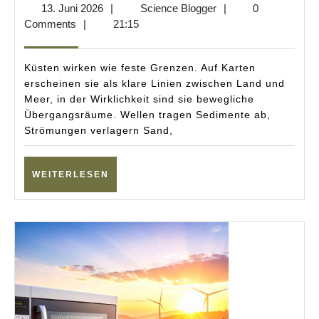
13.
Science
13. Juni 2026
|
Science Blogger
|
0
Europ
Juni
Blogger
Comments
|
21:15
Was
2026
bis
Küsten wirken wie feste Grenzen. Auf Karten
2150
erscheinen sie als klare Linien zwischen Land und
Meer, in der Wirklichkeit sind sie bewegliche
wirkli
Übergangsräume. Wellen tragen Sedimente ab,
nötig
Strömungen verlagern Sand,
ist
WEITERLESEN
WEITERLESEN