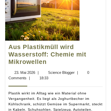
Aus Plastikmüll wird
Wasserstoff: Chemie mit
Aus
Mikrowellen
Plastikmüll
23.
Science
23. Mai 2026
|
Science Blogger
|
0
wird
Mai
Blogger
Comments
|
18:33
Wasserstoff:
2026
Chemie
Plastik wirkt im Alltag wie ein Material ohne
mit
Vergangenheit. Es liegt als Joghurtbecher im
Kühlschrank, schützt Gemüse im Supermarkt, steckt
Mikrowellen
in Kabeln, Schuhsohlen, Spielzeug, Autoteilen,