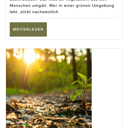
Meta-
Menschen umgibt. Wer in einer grünen Umgebung
Analy
lebt, stirbt nachweislich
beleg
WEITERLESEN
WEITERLESEN