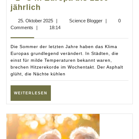
Studie:
jährlich
Über
25.
Science
25. Oktober 2025
|
Science Blogger
|
0
100
Oktober
Blogger
Comments
|
18:14
Hitzetote
2025
je
Die Sommer der letzten Jahre haben das Klima
+1
Europas grundlegend verändert. In Städten, die
einst für milde Temperaturen bekannt waren,
°C
brechen Hitzerekorde im Wochentakt. Der Asphalt
in
glüht, die Nächte kühlen
Europa
bis
WEITERLESEN
WEITERLESEN
2100
jährlich