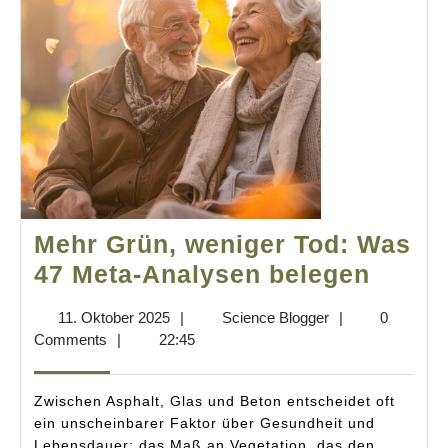
Mehr Grün, weniger Tod: Was
Mehr
47 Meta-Analysen belegen
Grün,
11.
Science
11. Oktober 2025
|
Science Blogger
|
0
wenig
Oktober
Blogger
Comments
|
22:45
Tod:
2025
Was
Zwischen Asphalt, Glas und Beton entscheidet oft
47
ein unscheinbarer Faktor über Gesundheit und
Lebensdauer: das Maß an Vegetation, das den