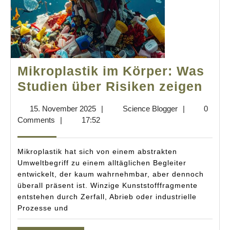
Mikroplastik im Körper: Was
Mikr
Studien über Risiken zeigen
im
15.
Science
15. November 2025
|
Science Blogger
|
0
Kör
November
Blogger
Comments
|
17:52
Was
2025
Stu
Mikroplastik hat sich von einem abstrakten
übe
Umweltbegriff zu einem alltäglichen Begleiter
entwickelt, der kaum wahrnehmbar, aber dennoch
Risi
überall präsent ist. Winzige Kunststofffragmente
zei
entstehen durch Zerfall, Abrieb oder industrielle
Prozesse und