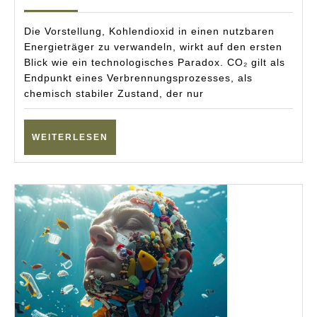
CO₂
2025
in
Die Vorstellung, Kohlendioxid in einen nutzbaren
Meth
Energieträger zu verwandeln, wirkt auf den ersten
Blick wie ein technologisches Paradox. CO₂ gilt als
verw
Endpunkt eines Verbrennungsprozesses, als
könn
chemisch stabiler Zustand, der nur
WEITERLESEN
WEITERLESEN