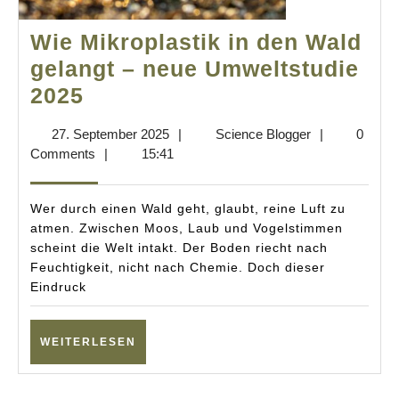
Wie Mikroplastik in den Wald
gelangt – neue Umweltstudie
Wie
2025
Mikroplastik
27.
Science
27. September 2025
|
Science Blogger
|
0
in
September
Blogger
Comments
|
15:41
den
2025
Wald
Wer durch einen Wald geht, glaubt, reine Luft zu
gelangt
atmen. Zwischen Moos, Laub und Vogelstimmen
scheint die Welt intakt. Der Boden riecht nach
–
Feuchtigkeit, nicht nach Chemie. Doch dieser
neue
Eindruck
Umweltstudie
2025
WEITERLESEN
WEITERLESEN