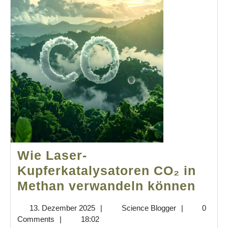
Wie Laser-
Kupferkatalysatoren CO₂ in
Wie
Methan verwandeln können
Lase
13.
Science
13. Dezember 2025
|
Science Blogger
|
0
Kupf
Dezember
Blogger
Comments
|
18:02