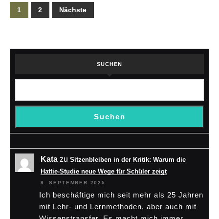
Seitennummerierung
1
2
Nächste
der
Beiträge
SUCHEN
Suchen
Kata
zu
Sitzenbleiben in der Kritik: Warum die
Hattie-Studie neue Wege für Schüler zeigt
9. SEPTEMBER 2025
Ich beschäftige mich seit mehr als 25 Jahren
mit Lehr- und Lernmethoden, aber auch mit
Wissenstransfer. Es macht mich immer…