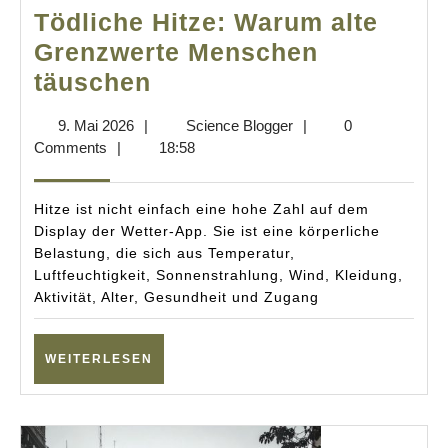
Tödliche Hitze: Warum alte
Grenzwerte Menschen
Tödliche
täuschen
Hitze:
9.
Science
9. Mai 2026
|
Science Blogger
|
0
Warum
Mai
Blogger
Comments
|
18:58
alte
2026
Grenzwerte
Hitze ist nicht einfach eine hohe Zahl auf dem
Menschen
Display der Wetter-App. Sie ist eine körperliche
Belastung, die sich aus Temperatur,
täuschen
Luftfeuchtigkeit, Sonnenstrahlung, Wind, Kleidung,
Aktivität, Alter, Gesundheit und Zugang
WEITERLESEN
WEITERLESEN