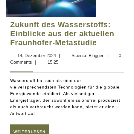
Zukunft des Wasserstoffs:
Einblicke aus der aktuellen
Zukunft
Fraunhofer-Metastudie
des
14.
Science
14. Dezember 2024
|
Science Blogger
|
0
Wassersto
Dezember
Blogger
Comments
|
15:25
Einblicke
2024
aus
Wasserstoff hat sich als eine der
der
vielversprechendsten Technologien für die globale
Energiewende etabliert. Als vielseitiger
aktuellen
Energieträger, der sowohl emissionsfrei produziert
Fraunhofe
als auch verbraucht werden kann, bietet er eine
Metastud
Antwort auf
WEITERLESEN
WEITERLESEN