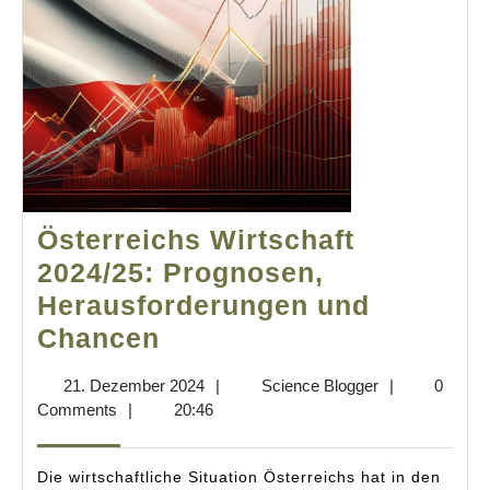
Österreichs Wirtschaft
2024/25: Prognosen,
Herausforderungen und
Österreichs
Chancen
Wirtschaft
21.
Science
21. Dezember 2024
|
Science Blogger
|
0
2024/25:
Dezember
Blogger
Comments
|
20:46
Prognosen,
2024
Herausforderungen
Die wirtschaftliche Situation Österreichs hat in den