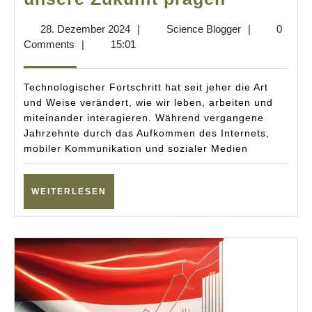
10
28.
Science
28. Dezember 2024
|
Science Blogger
|
0
Technolo
Dezember
Blogger
Comments
|
15:01
2025:
2024
Innovatio
Technologischer Fortschritt hat seit jeher die Art
die
und Weise verändert, wie wir leben, arbeiten und
miteinander interagieren. Während vergangene
unsere
Jahrzehnte durch das Aufkommen des Internets,
Zukunft
mobiler Kommunikation und sozialer Medien
prägen
WEITERLESEN
WEITERLESEN