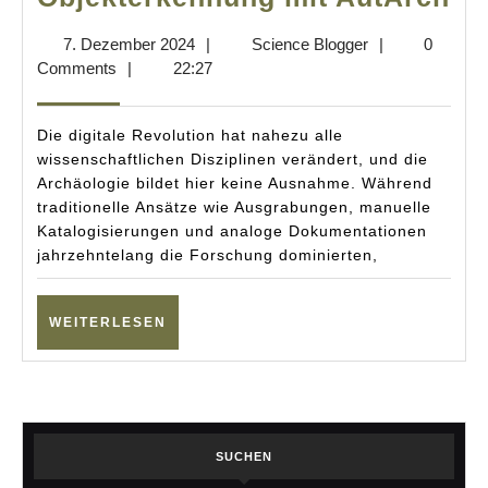
KI
7.
Science
7. Dezember 2024
|
Science Blogger
|
0
di
Dezember
Blogger
Comments
|
22:27
Ar
2024
ve
Die digitale Revolution hat nahezu alle
Au
wissenschaftlichen Disziplinen verändert, und die
Archäologie bildet hier keine Ausnahme. Während
Ob
traditionelle Ansätze wie Ausgrabungen, manuelle
mi
Katalogisierungen und analoge Dokumentationen
Au
jahrzehntelang die Forschung dominierten,
WEITERLESEN
WEITERLESEN
SUCHEN