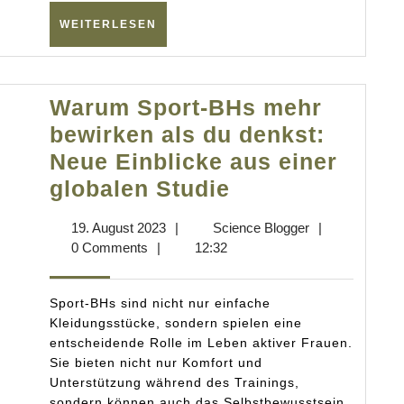
WEITERLESEN
WEITERLESEN
Warum Sport-BHs mehr
bewirken als du denkst:
Neue Einblicke aus einer
Warum
globalen Studie
Sport-
19.
Science
19. August 2023
|
Science Blogger
|
BHs
August
Blogger
0 Comments
|
12:32
mehr
2023
bewirken
Sport-BHs sind nicht nur einfache
als
Kleidungsstücke, sondern spielen eine
entscheidende Rolle im Leben aktiver Frauen.
du
Sie bieten nicht nur Komfort und
denkst:
Unterstützung während des Trainings,
sondern können auch das Selbstbewusstsein