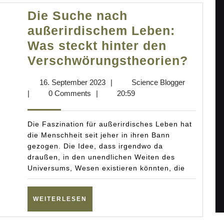
Die Suche nach
außerirdischem Leben:
Was steckt hinter den
Die
Verschwörungstheorien?
Such
16.
Science
16. September 2023
|
Science Blogger
nach
September
Blogger
|
0 Comments
|
20:59
außer
2023
Leben
Die Faszination für außerirdisches Leben hat
Was
die Menschheit seit jeher in ihren Bann
gezogen. Die Idee, dass irgendwo da
steck
draußen, in den unendlichen Weiten des
hinte
Universums, Wesen existieren könnten, die
den
Versc
WEITERLESEN
WEITERLESEN