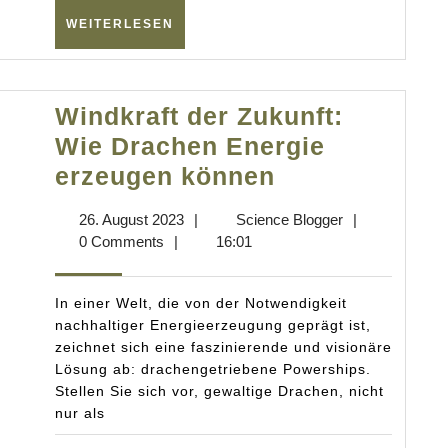
Kinder
WEITERLESEN
WEITERLESEN
beeinflusst
Windkraft der Zukunft:
Wie Drachen Energie
Windkraft
erzeugen können
der
26.
Science
26. August 2023
|
Science Blogger
|
Zukunft:
August
Blogger
0 Comments
|
16:01
Wie
2023
Drachen
In einer Welt, die von der Notwendigkeit
Energie
nachhaltiger Energieerzeugung geprägt ist,
zeichnet sich eine faszinierende und visionäre
erzeugen
Lösung ab: drachengetriebene Powerships.
können
Stellen Sie sich vor, gewaltige Drachen, nicht
nur als