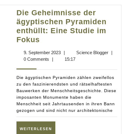
Die Geheimnisse der
ägyptischen Pyramiden
enthüllt: Eine Studie im
Die
Fokus
Geheimnisse
9.
Science
9. September 2023
|
Science Blogger
|
der
September
Blogger
0 Comments
|
15:17
ägyptischen
2023
Pyramiden
Die ägyptischen Pyramiden zählen zweifellos
enthüllt:
zu den faszinierendsten und rätselhaftesten
Bauwerken der Menschheitsgeschichte. Diese
Eine
imposanten Monumente haben die
Studie
Menschheit seit Jahrtausenden in ihren Bann
im
gezogen und sind nicht nur architektonische
Fokus
WEITERLESEN
WEITERLESEN