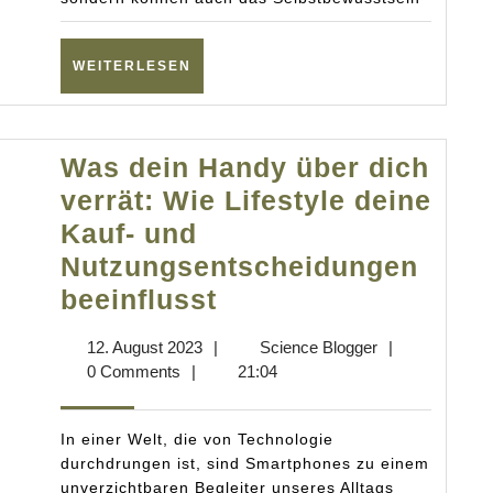
Neue
Einblicke
aus
WEITERLESEN
WEITERLESEN
einer
globalen
Studie
Was dein Handy über dich
verrät: Wie Lifestyle deine
Kauf- und
Nutzungsentscheidungen
Was
beeinflusst
dein
12.
Science
12. August 2023
|
Science Blogger
|
Handy
August
Blogger
0 Comments
|
21:04
über
2023
dich
In einer Welt, die von Technologie
verrät:
durchdrungen ist, sind Smartphones zu einem
unverzichtbaren Begleiter unseres Alltags