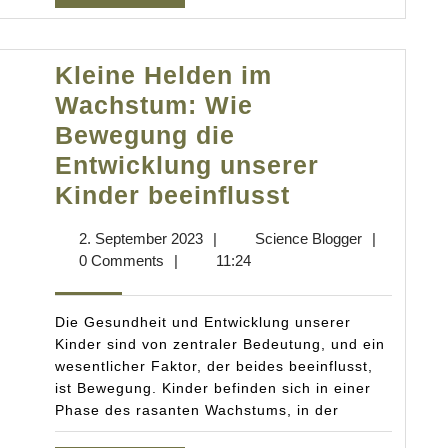
Kleine Helden im
Wachstum: Wie
Bewegung die
Entwicklung unserer
Kleine
Kinder beeinflusst
Helden
2.
Science
2. September 2023
|
Science Blogger
|
im
September
Blogger
0 Comments
|
11:24
Wachstum:
2023
Wie
Die Gesundheit und Entwicklung unserer
Bewegung
Kinder sind von zentraler Bedeutung, und ein
wesentlicher Faktor, der beides beeinflusst,
die
ist Bewegung. Kinder befinden sich in einer
Entwicklung
Phase des rasanten Wachstums, in der
unserer