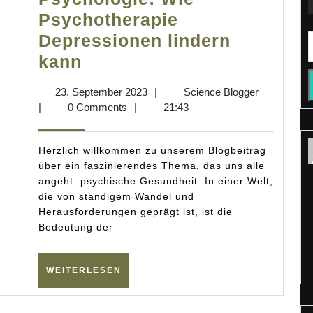
Psychotherapie
Depressionen lindern
Einblick
kann
in
23.
Science
23. September 2023
|
Science Blogger
die
September
Blogger
|
0 Comments
|
21:43
Psychologie:
2023
Wie
Herzlich willkommen zu unserem Blogbeitrag
Psychotherapie
über ein faszinierendes Thema, das uns alle
angeht: psychische Gesundheit. In einer Welt,
Depressionen
die von ständigem Wandel und
lindern
Herausforderungen geprägt ist, ist die
kann
Bedeutung der
WEITERLESEN
WEITERLESEN