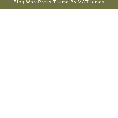
Blog WordPress Theme
By VWThemes
Scroll
Up