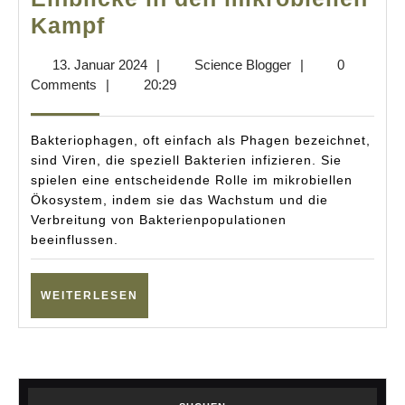
Die
Kampf
geheime
13.
Science
13. Januar 2024
|
Science Blogger
|
0
Waffe
Januar
Blogger
Comments
|
20:29
der
2024
Bakteriophagen:
Bakteriophagen, oft einfach als Phagen bezeichnet,
Neue
sind Viren, die speziell Bakterien infizieren. Sie
spielen eine entscheidende Rolle im mikrobiellen
Einblicke
Ökosystem, indem sie das Wachstum und die
in
Verbreitung von Bakterienpopulationen
den
beeinflussen.
mikrobiellen
Kampf
WEITERLESEN
WEITERLESEN