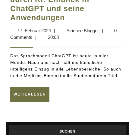
ChatGPT und seine
Die
Anwendungen
Zukunft
17.
Science
17. Februar 2024
|
Science Blogger
|
0
der
Februar
Blogger
Comments
|
20:08
Gesundheitsvers
2024
durch
Das Sprachmodell ChatGPT ist heute in aller
KI:
Munde. Nach und nach hält die künstliche
Intelligenz Einzug in alle Lebensbereiche. So auch
Einblick
in die Medizin. Eine aktuelle Studie mit dem Titel
in
ChatGPT
WEITERLESEN
WEITERLESEN
und
seine
Anwendungen
SUCHEN