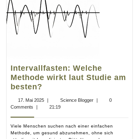
Intervallfasten: Welche
Methode wirkt laut Studie am
Intervallfasten:
besten?
Welche
17.
Science
17. Mai 2025
|
Science Blogger
|
0
Methode
Mai
Blogger
Comments
|
21:19
wirkt
2025
laut
Viele Menschen suchen nach einer einfachen
Studie
Methode, um gesund abzunehmen, ohne sich