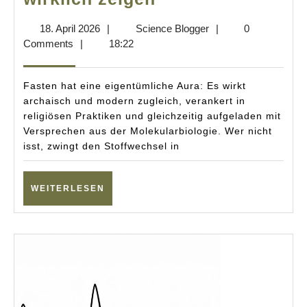
im
18.
Science
18. April 2026
|
Science Blogger
|
0
Faktencheck:
April
Blogger
Comments
|
18:22
Was
2026
Studien
Fasten hat eine eigentümliche Aura: Es wirkt
wirklich
archaisch und modern zugleich, verankert in
religiösen Praktiken und gleichzeitig aufgeladen mit
zeigen
Versprechen aus der Molekularbiologie. Wer nicht
isst, zwingt den Stoffwechsel in
WEITERLESEN
WEITERLESEN