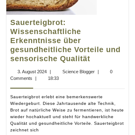
Sauerteigbrot:
Wissenschaftliche
Erkenntnisse über
gesundheitliche Vorteile und
Sauerteigbr
sensorische Qualität
Wissenscha
3.
Science
3. August 2024
|
Science Blogger
|
0
Erkenntnis
August
Blogger
Comments
|
18:33
über
2024
gesundheitl
Sauerteigbrot erlebt eine bemerkenswerte
Vorteile
Wiedergeburt. Diese Jahrtausende alte Technik,
Brot auf natürliche Weise zu fermentieren, ist heute
und
wieder hochaktuell und steht für handwerkliche
sensorisch
Qualität und gesundheitliche Vorteile. Sauerteigbrot
Qualität
zeichnet sich