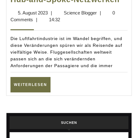
Wett
5.
Science
5. August 2023
|
Science Blogger
|
0
Hun
August
Blogger
Comments
|
14:32
Netz
2023
vs.
Die Luftfahrtindustrie ist im Wandel begriffen, und
Hub-
diese Veränderungen spüren wir als Reisende auf
vielfältige Weise. Fluggesellschaften weltweit
and-
passen sich an die sich verändernden
Spok
Anforderungen der Passagiere und die immer
Netz
WEITERLESEN
WEITERLESEN
SUCHEN