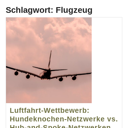
Schlagwort:
Flugzeug
Luftfahrt-Wettbewerb:
Hundeknochen-Netzwerke vs.
Luftf
Hub-and-Spoke-Netzwerken