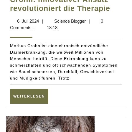
Neue
revolutioniert die Therapie
Durc
6.
Science
6. Juli 2024
|
Science Blogger
|
0
in
Juli
Blogger
Comments
|
18:18
der
2024
Beha
Morbus Crohn ist eine chronisch entzündliche
von
Darmerkrankung, die weltweit Millionen von
Menschen betrifft. Diese Erkrankung kann zu
Morb
schmerzhaften und oft schwächenden Symptomen
Crohn
wie Bauchschmerzen, Durchfall, Gewichtsverlust
Innov
und Müdigkeit führen. Trotz
Ansat
revolu
WEITERLESEN
WEITERLESEN
die
Thera