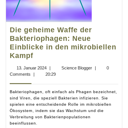
Die geheime Waffe der
Bakteriophagen: Neue
Einblicke in den mikrobiellen
Die
Kampf
geheime
13.
Science
13. Januar 2024
|
Science Blogger
|
0
Waffe
Januar
Blogger
Comments
|
20:29
der
2024
Bakteriophagen:
Bakteriophagen, oft einfach als Phagen bezeichnet,
Neue
sind Viren, die speziell Bakterien infizieren. Sie
spielen eine entscheidende Rolle im mikrobiellen
Einblicke
Ökosystem, indem sie das Wachstum und die
in
Verbreitung von Bakterienpopulationen
den
beeinflussen.