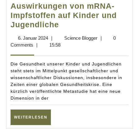
Auswirkungen von mRNA-
Impfstoffen auf Kinder und
Kritische
Jugendliche
Einblicke:
6.
Science
6. Januar 2024
|
Science Blogger
|
0
Die
Januar
Blogger
Comments
|
15:58
Auswirkungen
2024
von
Die Gesundheit unserer Kinder und Jugendlichen
mRNA-
steht stets im Mittelpunkt gesellschaftlicher und
wissenschaftlicher Diskussionen, insbesondere in
Impfstoffen
Zeiten einer globalen Gesundheitskrise. Eine
auf
kürzlich veröffentlichte Metastudie hat eine neue
Kinder
Dimension in der
und
Jugendliche
WEITERLESEN
WEITERLESEN