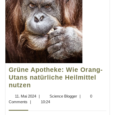
Grüne Apotheke: Wie Orang-
Utans natürliche Heilmittel
Grüne
nutzen
Apotheke:
11.
Science
11. Mai 2024
|
Science Blogger
|
0
Wie
Mai
Blogger
Comments
|
10:24
Orang-
2024