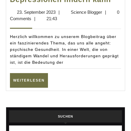
in
23.
Science
23. September 2023
|
Science Blogger
|
0
die
September
Blogger
Comments
|
21:43
Psych
2023
Wie
Herzlich willkommen zu unserem Blogbeitrag über
Psyc
ein faszinierendes Thema, das uns alle angeht:
psychische Gesundheit. In einer Welt, die von
Depr
ständigem Wandel und Herausforderungen geprägt
linde
ist, ist die Bedeutung der
kann
WEITERLESEN
WEITERLESEN
SUCHEN