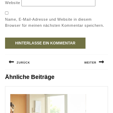
Website
Name, E-Mail-Adresse und Website in diesem
Browser für meinen nächsten Kommentar speichern.
Beitragsnavigation
ZURÜCK
WEITER
Previous
Next
Ähnliche Beiträge
post:
post: