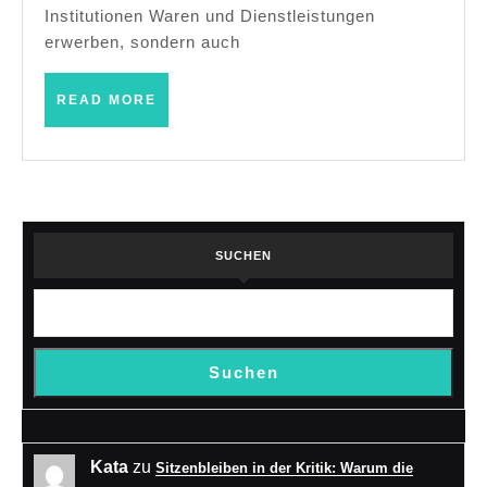
stärkt:
Institutionen Waren und Dienstleistungen
Eine
erwerben, sondern auch
Analyse
READ
READ MORE
MORE
SUCHEN
Suchen
Kata
zu
Sitzenbleiben in der Kritik: Warum die