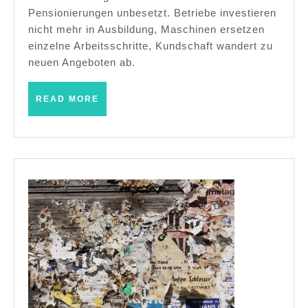
Wechsel
Pensionierungen unbesetzt. Betriebe investieren
oft
nicht mehr in Ausbildung, Maschinen ersetzen
scheitert
einzelne Arbeitsschritte, Kundschaft wandert zu
neuen Angeboten ab.
READ
READ MORE
MORE