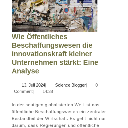
Wie Öffentliches
Beschaffungswesen die
Innovationskraft kleiner
Unternehmen stärkt: Eine
Wie
Analyse
Öffentliches
13.
Science
13. Juli 2024
|
Science Blogger
|
0
Beschaffungswesen
Juli
Blogger
Comment
|
14:38
die
2024
Innovationskraft
In der heutigen globalisierten Welt ist das
öffentliche Beschaffungswesen ein zentraler
kleiner
Bestandteil der Wirtschaft. Es geht nicht nur
Unternehmen
darum, dass Regierungen und öffentliche