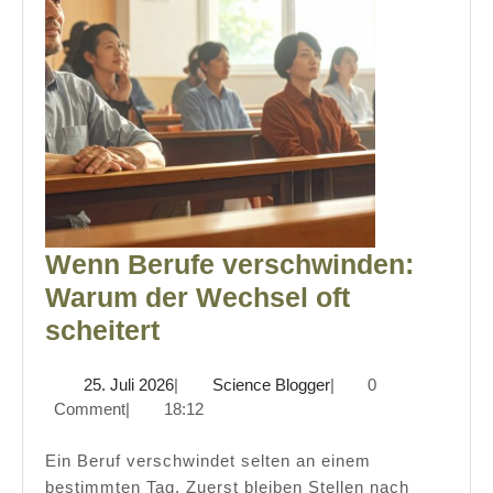
Wenn Berufe verschwinden:
Warum der Wechsel oft
Wenn
scheitert
Berufe
25.
Science
25. Juli 2026
|
Science Blogger
|
0
verschwinden:
Juli
Blogger
Comment
|
18:12
Warum
2026
der
Ein Beruf verschwindet selten an einem
bestimmten Tag. Zuerst bleiben Stellen nach