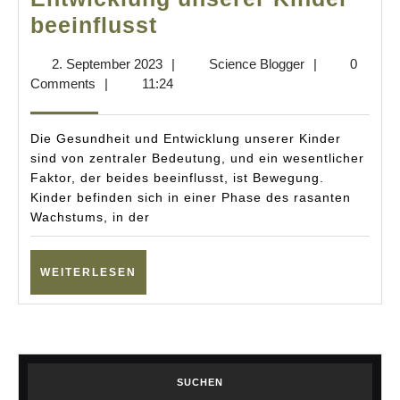
Kleine
beeinflusst
Helden
2.
Science
2. September 2023
|
Science Blogger
|
0
im
September
Blogger
Comments
|
11:24
Wachstum:
2023
Wie
Die Gesundheit und Entwicklung unserer Kinder
Bewegung
sind von zentraler Bedeutung, und ein wesentlicher
Faktor, der beides beeinflusst, ist Bewegung.
die
Kinder befinden sich in einer Phase des rasanten
Entwicklung
Wachstums, in der
unserer
Kinder
WEITERLESEN
WEITERLESEN
beeinflusst
SUCHEN