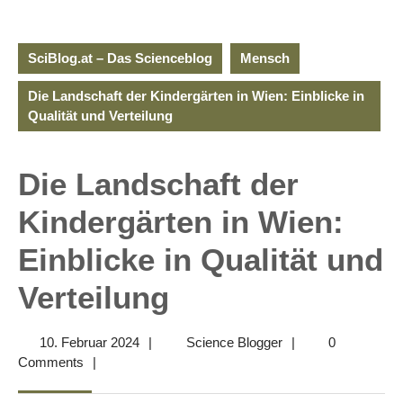
SciBlog.at – Das Scienceblog
Mensch
Die Landschaft der Kindergärten in Wien: Einblicke in
Qualität und Verteilung
Die Landschaft der
Kindergärten in Wien:
Einblicke in Qualität und
Verteilung
10.
Science
10. Februar 2024
|
Science Blogger
|
0
Februar
Blogger
Comments
|
2024