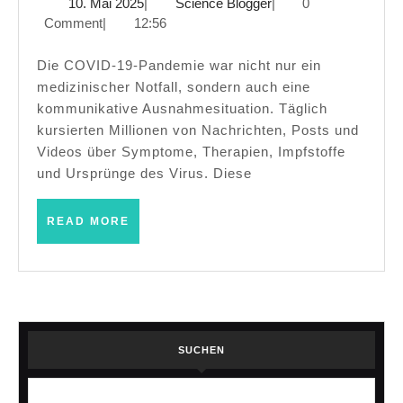
10.
Science
10. Mai 2025
|
Science Blogger
|
0
Neue
Mai
Blogger
Comment
|
12:56
Studien
2025
enthüllen
Die COVID-19-Pandemie war nicht nur ein
medizinischer Notfall, sondern auch eine
Gefahren
kommunikative Ausnahmesituation. Täglich
von
kursierten Millionen von Nachrichten, Posts und
Fehlinformation
Videos über Symptome, Therapien, Impfstoffe
und Ursprünge des Virus. Diese
READ
READ MORE
MORE
SUCHEN