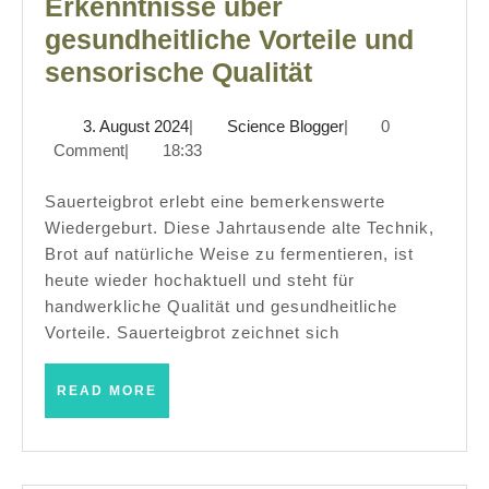
Erkenntnisse über
gesundheitliche Vorteile und
Sauerteigbrot
sensorische Qualität
Wissenschaft
3.
Science
3. August 2024
|
Science Blogger
|
0
Erkenntnisse
August
Blogger
Comment
|
18:33
über
2024
gesundheitli
Sauerteigbrot erlebt eine bemerkenswerte
Wiedergeburt. Diese Jahrtausende alte Technik,
Vorteile
Brot auf natürliche Weise zu fermentieren, ist
und
heute wieder hochaktuell und steht für
sensorische
handwerkliche Qualität und gesundheitliche
Qualität
Vorteile. Sauerteigbrot zeichnet sich
READ
READ MORE
MORE