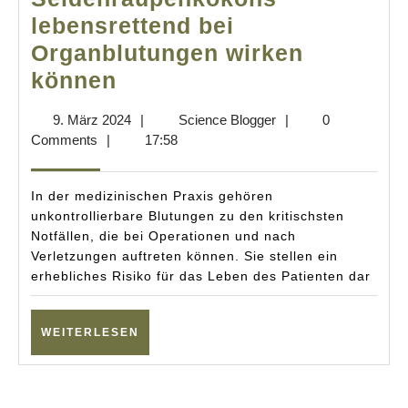
lebensrettend bei
Organblutungen wirken
Von
können
der
9.
Science
9. März 2024
|
Science Blogger
|
0
Natur
März
Blogger
Comments
|
17:58
inspiriert:
2024
Wie
In der medizinischen Praxis gehören
Miesmuscheln
unkontrollierbare Blutungen zu den kritischsten
Notfällen, die bei Operationen und nach
und
Verletzungen auftreten können. Sie stellen ein
Seidenraupenkokons
erhebliches Risiko für das Leben des Patienten dar
lebensrettend
bei
WEITERLESEN
WEITERLESEN
Organblutungen
wirken
können