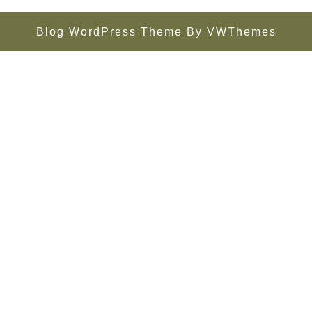
Blog WordPress Theme
By VWThemes
Scroll
Up