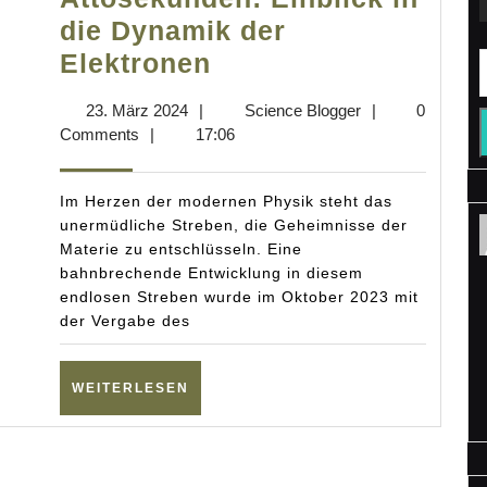
die Dynamik der
Die
Elektronen
Meister
23.
Science
23. März 2024
|
Science Blogger
|
0
der
März
Blogger
Comments
|
17:06
Attosekunden:
2024
Einblick
Im Herzen der modernen Physik steht das
in
unermüdliche Streben, die Geheimnisse der
Materie zu entschlüsseln. Eine
die
bahnbrechende Entwicklung in diesem
Dynamik
endlosen Streben wurde im Oktober 2023 mit
der
der Vergabe des
Elektronen
WEITERLESEN
WEITERLESEN