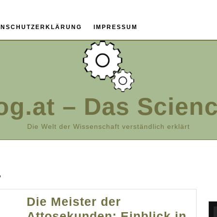
ENSCHUTZERKLÄRUNG
IMPRESSUM
og.at – Das Scien
Die Welt der Wissenschaft verständlich erklärt
4
Die Meister der
Attosekunden: Einblick in