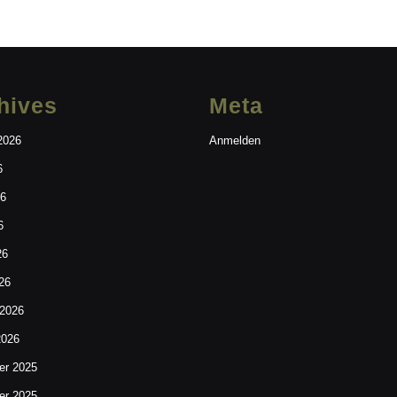
hives
Meta
2026
Anmelden
6
26
6
26
26
 2026
2026
r 2025
r 2025