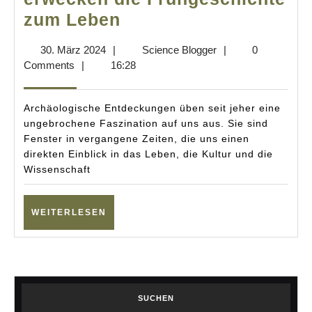
Von
zum Leben
Mumien
30.
Science
30. März 2024
|
Science Blogger
|
0
und
März
Blogger
Comments
|
16:28
Römern:
2024
Neueste
Archäologische Entdeckungen üben seit jeher eine
Entdeckungen
ungebrochene Faszination auf uns aus. Sie sind
Fenster in vergangene Zeiten, die uns einen
erwecken
direkten Einblick in das Leben, die Kultur und die
die
Wissenschaft
Frühgeschichte
zum
WEITERLESEN
WEITERLESEN
Leben
SUCHEN