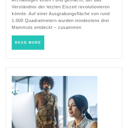
in
Verständnis der letzten Eiszeit revolutionieren
Österreich
könnte. Auf einer Ausgrabungsfläche von rund
entdeckt
1.000 Quadratmetern wurden mindestens drei
Mammuts entdeckt – zusammen
READ
READ MORE
MORE