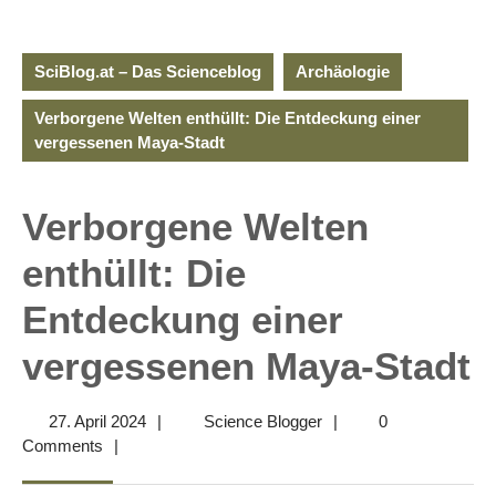
SciBlog.at – Das Scienceblog
Archäologie
Verborgene Welten enthüllt: Die Entdeckung einer
vergessenen Maya-Stadt
Verborgene Welten
enthüllt: Die
Entdeckung einer
vergessenen Maya-Stadt
27.
Science
27. April 2024
|
Science Blogger
|
0
April
Blogger
Comments
|
2024