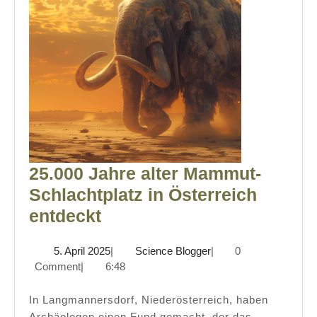
25.000 Jahre alter Mammut-
Schlachtplatz in Österreich
25.000
entdeckt
Jahre
5.
Science
5. April 2025
|
Science Blogger
|
0
alter
April
Blogger
Comment
|
6:48
Mammut-
2025
Schlachtplatz
In Langmannersdorf, Niederösterreich, haben
Archäologen einen Fund gemacht, der das