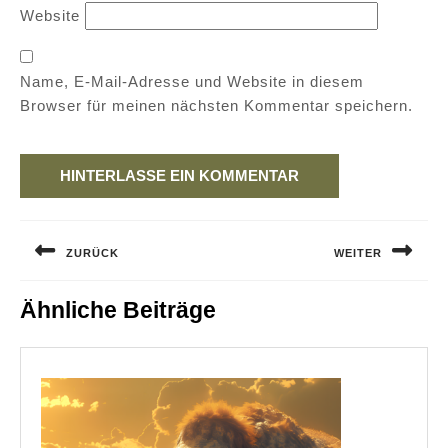
Website
Name, E-Mail-Adresse und Website in diesem
Browser für meinen nächsten Kommentar speichern.
Beitragsnavigation
ZURÜCK
WEITER
Previous
Next
Ähnliche Beiträge
post:
post: