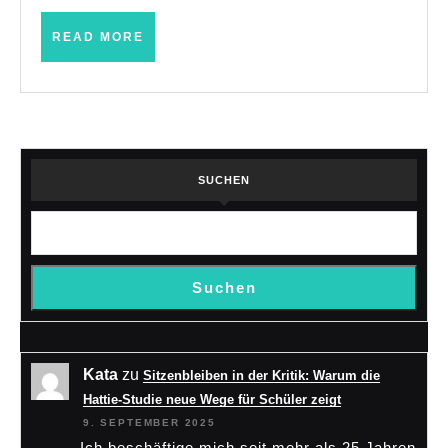
READ
READ MORE
MORE
SUCHEN
Suchen
Kata
zu
Sitzenbleiben in der Kritik: Warum die
Hattie-Studie neue Wege für Schüler zeigt
9. SEPTEMBER 2025
Ich beschäftige mich seit mehr als 25 Jahren