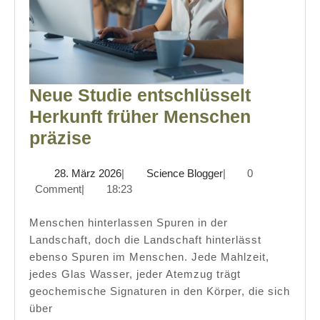
Neue Studie entschlüsselt
Herkunft früher Menschen
Neue
präzise
Studie
28.
Science
28. März 2026
|
Science Blogger
|
0
entschlüsselt
März
Blogger
Comment
|
18:23
Herkunft
2026
früher
Menschen hinterlassen Spuren in der
Landschaft, doch die Landschaft hinterlässt
Menschen
ebenso Spuren im Menschen. Jede Mahlzeit,
präzise
jedes Glas Wasser, jeder Atemzug trägt
geochemische Signaturen in den Körper, die sich
über