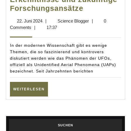
Neue
Forschungsansätze
NASA-
22.
Science
22. Juni 2024
|
Science Blogger
|
0
Studie
Juni
Blogger
Comments
|
17:37
über
2024
UFOs:
In der modernen Wissenschaft gibt es wenige
Wissenschaf
Themen, die so faszinierend und kontrovers
diskutiert werden wie das Phänomen der UFOs,
Erkenntniss
offiziell als Unidentified Aerial Phenomena (UAPs)
und
bezeichnet. Seit Jahrzehnten berichten
zukünftige
Forschungsa
WEITERLESEN
WEITERLESEN
SUCHEN