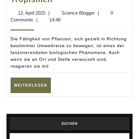
Pflanzen
12.
Science
12. April 2025
|
Science Blogger
|
0
wachsen:
April
Blogger
Comments
|
14:48
Die
2025
geheimen
Die Fähigkeit von Pflanzen, sich gezielt in Richtung
Signale
bestimmter Umweltreize zu bewegen, ist eines der
faszinierendsten biologischen Phänomene. Auch
der
wenn sie an Ort und Stelle verwurzelt sind,
Tropismen
reagieren sie mit
WEITERLESEN
WEITERLESEN
SUCHEN