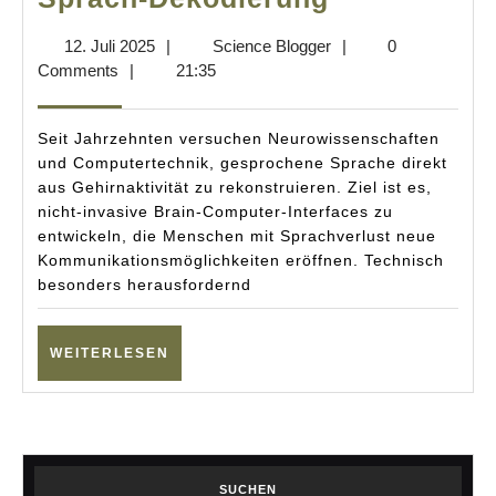
MEG-
12.
Science
12. Juli 2025
|
Science Blogger
|
0
Datenbank
Juli
Blogger
Comments
|
21:35
&
2025
KI-
Seit Jahrzehnten versuchen Neurowissenschaften
Benchmark
und Computertechnik, gesprochene Sprache direkt
aus Gehirnaktivität zu rekonstruieren. Ziel ist es,
LibriBrain
nicht-invasive Brain-Computer-Interfaces zu
für
entwickeln, die Menschen mit Sprachverlust neue
Sprach-
Kommunikationsmöglichkeiten eröffnen. Technisch
besonders herausfordernd
Dekodierun
WEITERLESEN
WEITERLESEN
SUCHEN