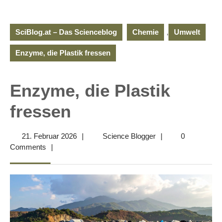
SciBlog.at – Das Scienceblog
Chemie
,
Umwelt
Enzyme, die Plastik fressen
Enzyme, die Plastik
fressen
21.
Science
21. Februar 2026
|
Science Blogger
|
0
Februar
Blogger
Comments
|
2026