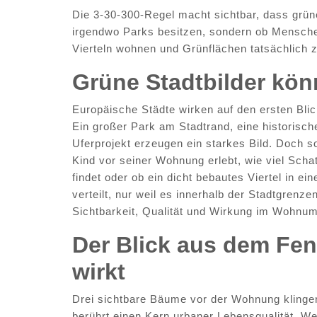
Die 3-30-300-Regel macht sichtbar, dass grüne
irgendwo Parks besitzen, sondern ob Mensch
Vierteln wohnen und Grünflächen tatsächlich 
Grüne Stadtbilder kö
Europäische Städte wirken auf den ersten Blick
Ein großer Park am Stadtrand, eine historisch
Uferprojekt erzeugen ein starkes Bild. Doch s
Kind vor seiner Wohnung erlebt, wie viel Sch
findet oder ob ein dicht bebautes Viertel in ein
verteilt, nur weil es innerhalb der Stadtgrenz
Sichtbarkeit, Qualität und Wirkung im Wohnum
Der Blick aus dem Fenst
wirkt
Drei sichtbare Bäume vor der Wohnung klinge
berührt einen Kern urbaner Lebensqualität. W