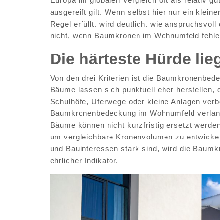
Europa im globalen Vergleich oft als relativ g
ausgereift gilt. Wenn selbst hier nur ein klein
Regel erfüllt, wird deutlich, wie anspruchsvol
nicht, wenn Baumkronen im Wohnumfeld fehle
Die härteste Hürde lie
Von den drei Kriterien ist die Baumkronenbed
Bäume lassen sich punktuell eher herstellen,
Schulhöfe, Uferwege oder kleine Anlagen ver
Baumkronenbedeckung im Wohnumfeld verlang
Bäume können nicht kurzfristig ersetzt werde
um vergleichbare Kronenvolumen zu entwickeln
und Bauinteressen stark sind, wird die Baumkr
ehrlicher Indikator.