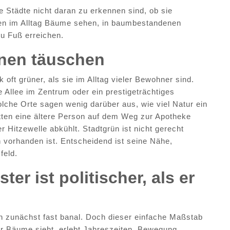
 Städte nicht daran zu erkennen sind, ob sie
en im Alltag Bäume sehen, in baumbestandenen
zu Fuß erreichen.
nnen täuschen
 oft grüner, als sie im Alltag vieler Bewohner sind.
e Allee im Zentrum oder ein prestigeträchtiges
olche Orte sagen wenig darüber aus, wie viel Natur ein
atten eine ältere Person auf dem Weg zur Apotheke
er Hitzewelle abkühlt. Stadtgrün ist nicht gerecht
en vorhanden ist. Entscheidend ist seine Nähe,
feld.
er ist politischer, als er
n zunächst fast banal. Doch dieser einfache Maßstab
er Bäume sieht, erlebt Jahreszeiten, Bewegung,