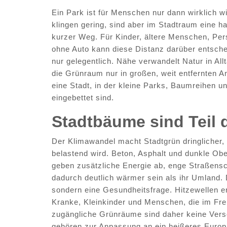
Ein Park ist für Menschen nur dann wirklich w
klingen gering, sind aber im Stadtraum eine h
kurzer Weg. Für Kinder, ältere Menschen, Per
ohne Auto kann diese Distanz darüber entsche
nur gelegentlich. Nähe verwandelt Natur in All
die Grünraum nur in großen, weit entfernten An
eine Stadt, in der kleine Parks, Baumreihen u
eingebettet sind.
Stadtbäume sind Teil
Der Klimawandel macht Stadtgrün dringlicher,
belastend wird. Beton, Asphalt und dunkle O
geben zusätzliche Energie ab, enge Straßensc
dadurch deutlich wärmer sein als ihr Umland. 
sondern eine Gesundheitsfrage. Hitzewellen e
Kranke, Kleinkinder und Menschen, die im Fre
zugängliche Grünräume sind daher keine Ver
gehören zur Anpassung an ein heißeres Europ