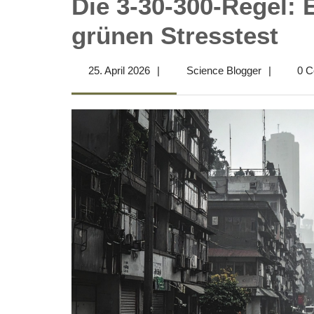
Die 3-30-300-Regel: 
grünen Stresstest
25.
Science
25. April 2026
|
Science Blogger
|
0 
April
Blogger
2026