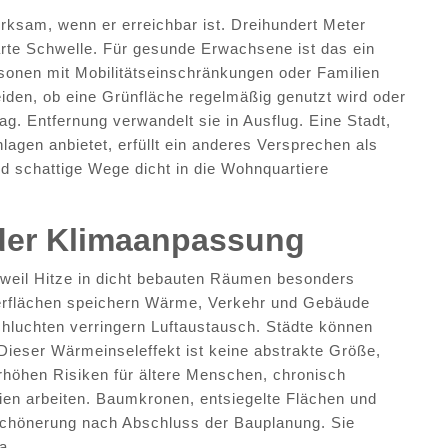
irksam, wenn er erreichbar ist. Dreihundert Meter
arte Schwelle. Für gesunde Erwachsene ist das ein
sonen mit Mobilitätseinschränkungen oder Familien
iden, ob eine Grünfläche regelmäßig genutzt wird oder
tag. Entfernung verwandelt sie in Ausflug. Eine Stadt,
lagen anbietet, erfüllt ein anderes Versprechen als
nd schattige Wege dicht in die Wohnquartiere
 der Klimaanpassung
 weil Hitze in dicht bebauten Räumen besonders
berflächen speichern Wärme, Verkehr und Gebäude
hluchten verringern Luftaustausch. Städte können
Dieser Wärmeinseleffekt ist keine abstrakte Größe,
rhöhen Risiken für ältere Menschen, chronisch
ien arbeiten. Baumkronen, entsiegelte Flächen und
schönerung nach Abschluss der Bauplanung. Sie
a.