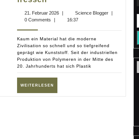
die
21.
Science
21. Februar 2026
|
Science Blogger
|
Plastik
Februar
Blogger
0 Comments
|
16:37
fressen
2026
Kaum ein Material hat die moderne
Zivilisation so schnell und so tiefgreifend
geprägt wie Kunststoff. Seit der industriellen
Produktion von Polymeren in der Mitte des
20. Jahrhunderts hat sich Plastik
WEITERLESEN
WEITERLESEN