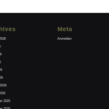
hives
Meta
2026
Anmelden
6
26
6
26
26
 2026
2026
r 2025
r 2025