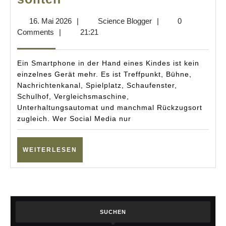
Media
16.
Science
16. Mai 2026
|
Science Blogger
|
0
und
Mai
Blogger
Comments
|
21:21
Kinder:
2026
Was
Ein Smartphone in der Hand eines Kindes ist kein
Eltern
einzelnes Gerät mehr. Es ist Treffpunkt, Bühne,
Nachrichtenkanal, Spielplatz, Schaufenster,
jetzt
Schulhof, Vergleichsmaschine,
wissen
Unterhaltungsautomat und manchmal Rückzugsort
sollten
zugleich. Wer Social Media nur
WEITERLESEN
WEITERLESEN
SUCHEN