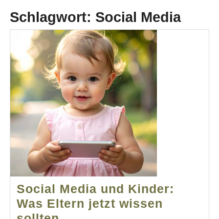
Schlagwort:
Social Media
Social Media und Kinder:
Was Eltern jetzt wissen
Social
sollten