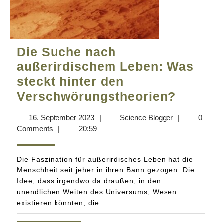
Die Suche nach
außerirdischem Leben: Was
steckt hinter den
Die
Verschwörungstheorien?
Suche
16.
Science
16. September 2023
|
Science Blogger
|
0
nach
September
Blogger
Comments
|
20:59
außeri
2023
Leben:
Die Faszination für außerirdisches Leben hat die
Was
Menschheit seit jeher in ihren Bann gezogen. Die
Idee, dass irgendwo da draußen, in den
steckt
unendlichen Weiten des Universums, Wesen
hinter
existieren könnten, die
den