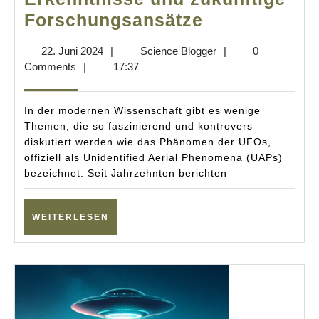
Neue
Forschungsansätze
NASA-
22.
Science
22. Juni 2024
|
Science Blogger
|
0
Studie
Juni
Blogger
Comments
|
17:37
über
2024
UFOs:
In der modernen Wissenschaft gibt es wenige
Wissenschaf
Themen, die so faszinierend und kontrovers
diskutiert werden wie das Phänomen der UFOs,
Erkenntniss
offiziell als Unidentified Aerial Phenomena (UAPs)
und
bezeichnet. Seit Jahrzehnten berichten
zukünftige
Forschungsa
WEITERLESEN
WEITERLESEN