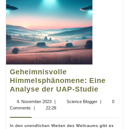
Geheimnisvolle
Himmelsphänomene: Eine
Geheimn
Analyse der UAP-Studie
Himmel
4.
Science
4. November 2023
|
Science Blogger
|
0
Eine
November
Blogger
Comments
|
22:28
Analyse
2023
der
In den unendlichen Weiten des Weltraums gibt es