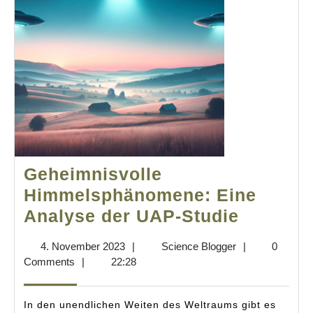
Geheimnisvolle
Himmelsphänomene: Eine
Geheimn
Analyse der UAP-Studie
Himmel
4.
Science
4. November 2023
|
Science Blogger
|
0
Eine
November
Blogger
Comments
|
22:28
Analyse
2023
der
In den unendlichen Weiten des Weltraums gibt es