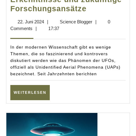
Neue
Forschungsansätze
NASA-
22.
Science
22. Juni 2024
|
Science Blogger
|
0
Studie
Juni
Blogger
Comments
|
17:37
über
2024
UFOs:
In der modernen Wissenschaft gibt es wenige
Wissenschaf
Themen, die so faszinierend und kontrovers
diskutiert werden wie das Phänomen der UFOs,
Erkenntniss
offiziell als Unidentified Aerial Phenomena (UAPs)
und
bezeichnet. Seit Jahrzehnten berichten
zukünftige
Forschungsa
WEITERLESEN
WEITERLESEN