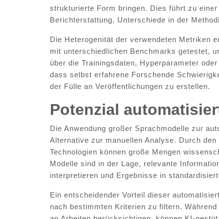
strukturierte Form bringen. Dies führt zu eine
Berichterstattung, Unterschiede in der Method
Die Heterogenität der verwendeten Metriken e
mit unterschiedlichen Benchmarks getestet, un
über die Trainingsdaten, Hyperparameter oder 
dass selbst erfahrene Forschende Schwierigk
der Fülle an Veröffentlichungen zu erstellen.
Potenzial automatisie
Die Anwendung großer Sprachmodelle zur automa
Alternative zur manuellen Analyse. Durch de
Technologien können große Mengen wissenschaf
Modelle sind in der Lage, relevante Informati
interpretieren und Ergebnisse in standardisier
Ein entscheidender Vorteil dieser automatisier
nach bestimmten Kriterien zu filtern. Währen
an Arbeiten berücksichtigen, können KI-gestüt