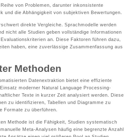
r Reihe von Problemen, darunter inkonsistente
ik und die Abhängigkeit von subjektiven Bewertungen.
rschwert direkte Vergleiche. Sprachmodelle werden
d nicht alle Studien geben vollständige Informationen
Evaluationskriterien an. Diese Faktoren führen dazu,
eiten haben, eine zuverlässige Zusammenfassung aus
rter Methoden
tisierten Datenextraktion bietet eine effiziente
n Einsatz moderner Natural Language Processing-
tlicher Texte in kurzer Zeit analysiert werden. Diese
onen zu identifizieren, Tabellen und Diagramme zu
te Formate zu überführen.
ten Methode ist die Fähigkeit, Studien systematisch
d manuelle Meta-Analysen häufig eine begrenzte Anzahl
zte Ansätze einen viel größeren Pool an Studien