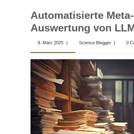
Automatisierte Meta-
Auswertung von LLM
8.
Science
8. März 2025
|
Science Blogger
|
0 C
März
Blogger
2025