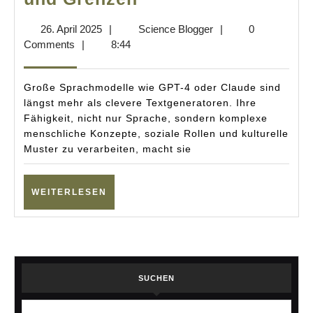
KI
26.
Science
26. April 2025
|
Science Blogger
|
0
menschliches
April
Blogger
Comments
|
8:44
Verhalten
2025
simuliert:
Große Sprachmodelle wie GPT-4 oder Claude sind
Chancen
längst mehr als clevere Textgeneratoren. Ihre
Fähigkeit, nicht nur Sprache, sondern komplexe
und
menschliche Konzepte, soziale Rollen und kulturelle
Grenzen
Muster zu verarbeiten, macht sie
WEITERLESEN
WEITERLESEN
SUCHEN