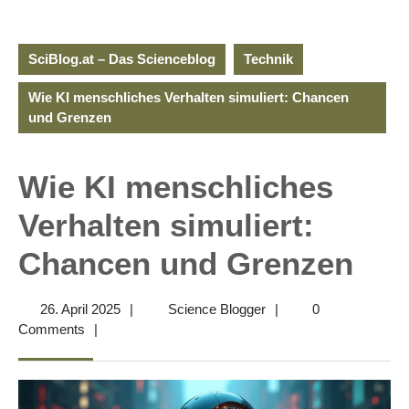
SciBlog.at – Das Scienceblog
Technik
Wie KI menschliches Verhalten simuliert: Chancen
und Grenzen
Wie KI menschliches
Verhalten simuliert:
Chancen und Grenzen
26.
Science
26. April 2025
|
Science Blogger
|
0
April
Blogger
Comments
|
2025