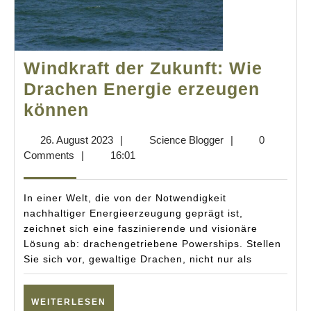
Windkraft der Zukunft: Wie
Drachen Energie erzeugen
Windkraft
können
der
26.
Science
26. August 2023
|
Science Blogger
|
0
Zukunft:
August
Blogger
Comments
|
16:01
Wie
2023
Drachen
In einer Welt, die von der Notwendigkeit
Energie
nachhaltiger Energieerzeugung geprägt ist,
zeichnet sich eine faszinierende und visionäre
erzeugen
Lösung ab: drachengetriebene Powerships. Stellen
können
Sie sich vor, gewaltige Drachen, nicht nur als
WEITERLESEN
WEITERLESEN