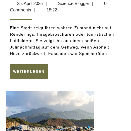
25.
Science
25. April 2026
|
Science Blogger
|
0
30-
April
Blogger
Comments
|
18:22
300-
2026
Rege
Eine Stadt zeigt ihren wahren Zustand nicht auf
Eur
Renderings, Imagebroschüren oder touristischen
Luftbildern. Sie zeigt ihn an einem heißen
Städ
Julinachmittag auf dem Gehweg, wenn Asphalt
im
Hitze zurückwirft, Fassaden wie Speicheröfen
grü
Stre
WEITERLESEN
WEITERLESEN