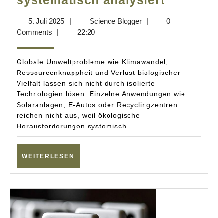
systematisch analysiert
für
5.
Science
5. Juli 2025
|
Science Blogger
|
0
Umwelt:
Juli
Blogger
Comments
|
22:20
Nachhalt
2025
systema
Globale Umweltprobleme wie Klimawandel,
analysie
Ressourcenknappheit und Verlust biologischer
Vielfalt lassen sich nicht durch isolierte
Technologien lösen. Einzelne Anwendungen wie
Solaranlagen, E-Autos oder Recyclingzentren
reichen nicht aus, weil ökologische
Herausforderungen systemisch
WEITERLESEN
WEITERLESEN