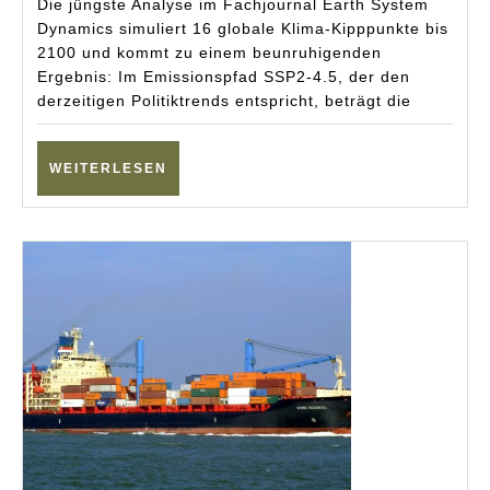
Die jüngste Analyse im Fachjournal Earth System
warnt
Dynamics simuliert 16 globale Klima-Kipppunkte bis
2100 und kommt zu einem beunruhigenden
vor
Ergebnis: Im Emissionspfad SSP2-4.5, der den
hohem
derzeitigen Politiktrends entspricht, beträgt die
Risiko
WEITERLESEN
WEITERLESEN