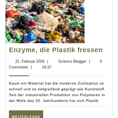
Enz
Enzyme, die Plastik fressen
die
21.
Science
21. Februar 2026
|
Science Blogger
|
0
Plas
Februar
Blogger
Comments
|
16:37
fres
2026
Kaum ein Material hat die moderne Zivilisation so
schnell und so tiefgreifend geprägt wie Kunststoff.
Seit der industriellen Produktion von Polymeren in
der Mitte des 20. Jahrhunderts hat sich Plastik
WEITERLESEN
WEITERLESEN