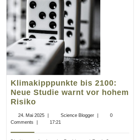
Klimakipppunkte bis 2100:
Neue Studie warnt vor hohem
Klimakipppunkte
Risiko
bis
24.
Science
24. Mai 2025
|
Science Blogger
|
0
2100:
Mai
Blogger
Comments
|
17:21
Neue
2025
Studie